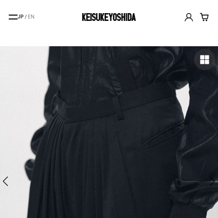
JP
/
EN