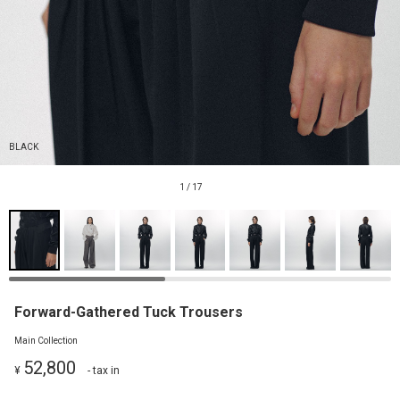
BLACK
1
/
17
Forward-Gathered Tuck Trousers
Main Collection
52,800
¥
- tax in